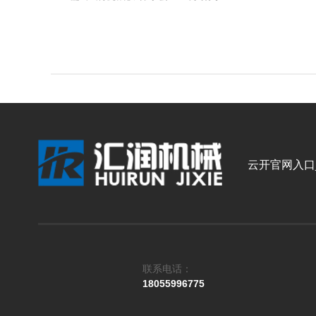
云开官网入口_
联系电话：
18055996775