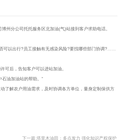
博州分公司托托服务区北加油(气)站接到客户求助电话。
否可以出行?员工接触有无感染风险?要找哪些部门协调?……
许可后，告知客户可以进站加油。
石油加油站的帮助。”
动了解农户用油需求，及时协调各方单位，量身定制保供方
下一篇:塔里木油田：多点发力 强化知识产权保护