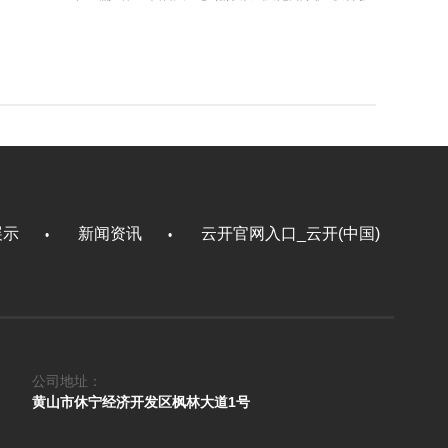
展示
新闻资讯
云开官网入口_云开(中国)
•
•
公司地址：
黄山市休宁经济开发区枫林大道1号