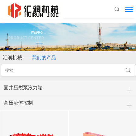
云开官网入口_云开(中国)
汇润机械——
我们的产品
固井压裂泵液力端
高压流体控制