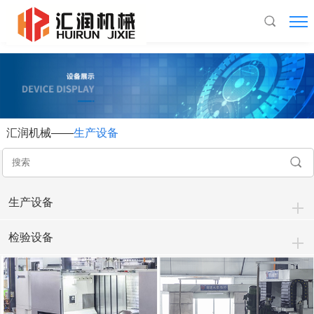
云开官网入口_云开(中国)
汇润机械——
生产设备
生产设备
检验设备