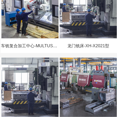
车铣复合加工中心-MULTUSB750型
龙门铣床-XH-X2021型